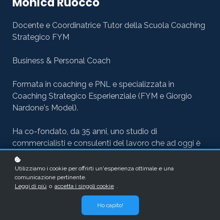
Monica Ruocco
Docente e Coordinatrice Tutor della Scuola Coaching
Strategico FYM
Business & Personal Coach
Formata in coaching e PNL e specializzata
in
Coaching Strategico Esperienziale (FYM e Giorgio
Nardone's Model).
Ha co-fondato, da 35 anni, uno studio di
commercialisti e consulenti del lavoro che ad oggi
è
composto da un team di 20 persone.
Utilizziamo i cookie per offrirti un'esperienza ottimale e una
comunicazione pertinente.
Iscritta ad EMCC (European Mentoring &amp;
Leggi di più
o
accetta i singoli cookie
.
Coaching Council)con qualifica Senior
Practitioner, ICF
(International Coaching Federation), AICP
Ho capito!
(Associazione Italiana Coach