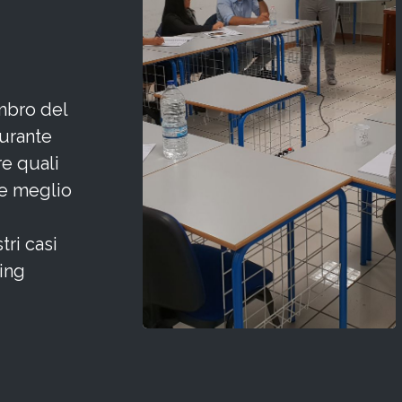
mbro del
Durante
re quali
de meglio
tri casi
hing