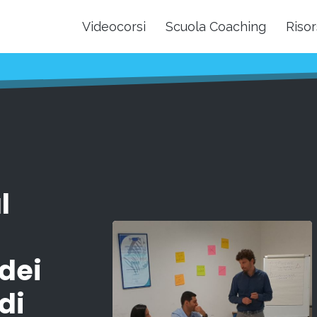
Videocorsi
Scuola Coaching
Risor
l
dei
 di