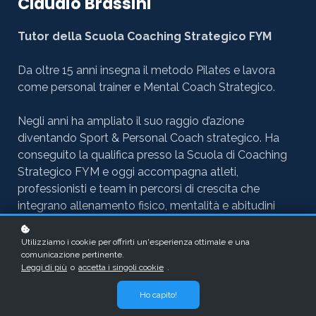
Claudio Brassini
Tutor della Scuola Coaching Strategico FYM
Da oltre 15 anni insegna il metodo Pilates e lavora
come personal trainer e Mental Coach Strategico.
Negli anni ha ampliato il suo raggio d’azione
diventando Sport & Personal Coach strategico. Ha
conseguito la qualifica presso la Scuola di Coaching
Strategico FYM e oggi accompagna atleti,
professionisti e team in percorsi di crescita che
integrano allenamento fisico, mentalità e abitudini
efficaci.
Il suo approccio unisce strumenti pratici e lavoro sul
Utilizziamo i cookie per offrirti un'esperienza ottimale e una
comunicazione pertinente.
mindset per trasformare obiettivi in risultati misurabili.
Leggi di più
o
accetta i singoli cookie
.
A Roma ha fondato Passionfit, il mio spazio di
Ho capito!
coaching e allenamento, dove segue percorsi