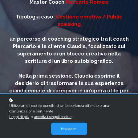
Master Coach
Piercarlo Romeo
Tipologia caso:
Gestione emotiva / Public
speaking
un percorso di coaching strategico tra il coach
Piercarlo e la cliente Claudia, focalizzato sul
superamento di un blocco creativo nella
scrittura di un libro autobiografico.
Nella prima sessione, Claudia esprime il
desiderio di trasformare la sua esperienza
quindicennale di caregiver in un’opera utile per
altri, ma è paralizzata dall'incertezza sulla
forma narrativa da adottare.
Utilizziamo i cookie per offrirti un'esperienza ottimale e una
comunicazione pertinente.
Leggi di più
o
accetta i singoli cookie
.
Nel secondo incontro, emerge il
successo dell'intervento: Claudia ha trasgredito
Ho capito!
i divieti iniziando con entusiasmo la stesura dei