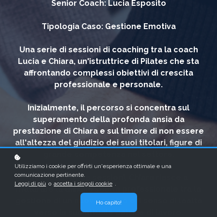
Senior Coach: Lucia Esposito
Tipologia Caso: Gestione Emotiva
Una serie di sessioni di coaching tra la coach
Lucia e Chiara, un'istruttrice di Pilates che sta
affrontando complessi obiettivi di crescita
professionale e personale.
Inizialmente, il percorso si concentra sul
superamento della profonda ansia da
prestazione di Chiara e sul timore di non essere
all'altezza del giudizio dei suoi titolari, figure di
grande competenza nel settore.
Utilizziamo i cookie per offrirti un'esperienza ottimale e una
comunicazione pertinente.
Nel corso delle sessioni, Chiara riesce a
Leggi di più
o
accetta i singoli cookie
.
maturare la difficile scelta professionale tra la
gestione di un nuovo centro e il senso di lealtà
Ho capito!
verso la sua attuale datrice di lavoro.