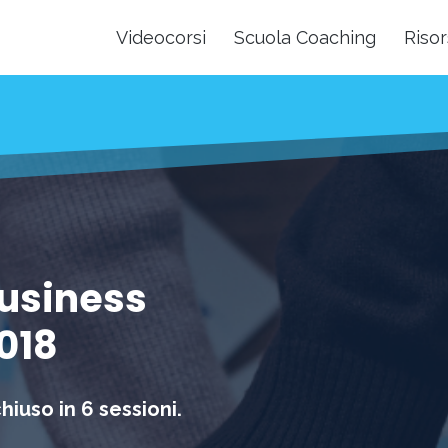
Videocorsi
Scuola Coaching
Risor
Business
018
iuso in 6 sessioni.