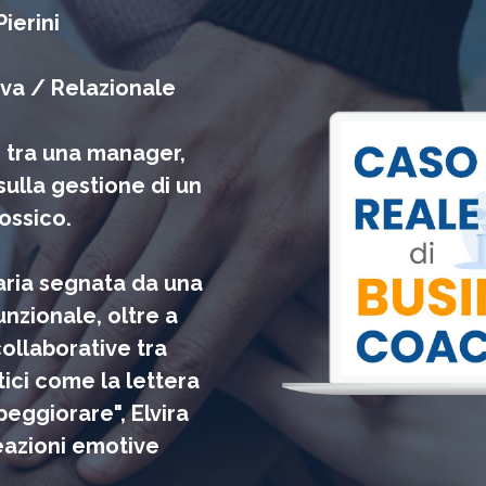
ierini
va / Relazionale
g tra una manager,
 sulla gestione di un
ossico.
taria segnata da una
nzionale, oltre a
ollaborative tra
tici come la lettera
peggiorare", Elvira
reazioni emotive