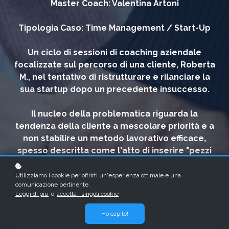
Master Coach: Valentina Artoni
Tipologia Caso: Time Management / Start-Up
Un ciclo di sessioni di coaching aziendale
focalizzate sul percorso di una cliente, Roberta
M., nel tentativo di ristrutturare e rilanciare la
sua startup dopo un precedente insuccesso.
Il nucleo della problematica riguarda la
tendenza della cliente a mescolare priorità e a
non stabilire un metodo lavorativo efficace,
spesso descritta come l'atto di inserire "pezzi
di vetro nelle fondamenta" del progetto.
Utilizziamo i cookie per offrirti un'esperienza ottimale e una
comunicazione pertinente.
Attraverso l'uso di potenti metafore analogiche
Leggi di più
o
accetta i singoli cookie
.
(come l'affilare l'ascia) e l'assegnazione di
compiti comportamentali, la coach la guida a
Ho capito!
rallentare il ritmo frenetico e a definire meglio i