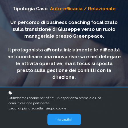
Tipologia Caso:
Auto-efficacia / Relazionale
Un percorso di business coaching focalizzato
sulla transizione di Giuseppe verso un ruolo
manageriale presso Greenpeace.
Il protagonista affronta inizialmente le difficoltà
nel coordinare una nuova risorsa e nel delegare
le attività operative, ma il focus si sposta
presto sulla gestione dei conflitti con la
direzione.
Attraverso il dialogo con il coach, Giuseppe
impara a navigare le dinamiche del senior
Utilizziamo i cookie per offrirti un'esperienza ottimale e una
comunicazione pertinente.
management, passando da un approccio
Leggi di più
o
accetta i singoli cookie
.
impulsivo a una negoziazione strategica più
efficace.
Ho capito!