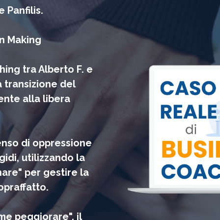
Panfilis.
on Making
ing tra Alberto F. e
a transizione del
nte alla libera
senso di oppressione
gidi, utilizzando la
are" per gestire la
opraffatto.
me peggiorare", il