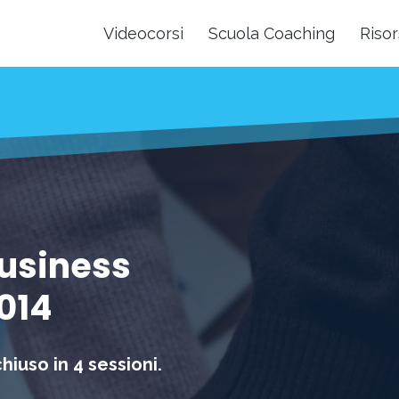
Videocorsi
Scuola Coaching
Risor
Business
014
iuso in 4 sessioni.