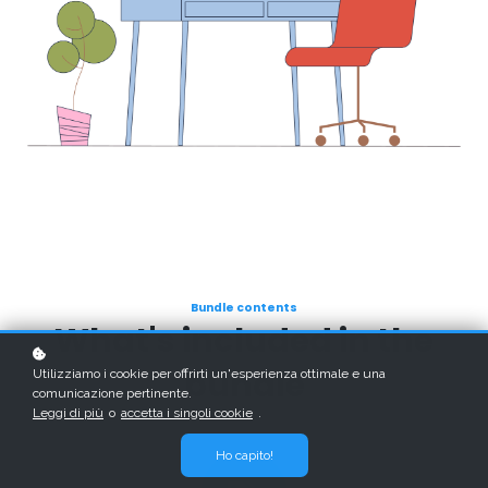
Bundle contents
What's included in the
bundle
Utilizziamo i cookie per offrirti un'esperienza ottimale e una
comunicazione pertinente.
Leggi di più
o
accetta i singoli cookie
.
Ho capito!